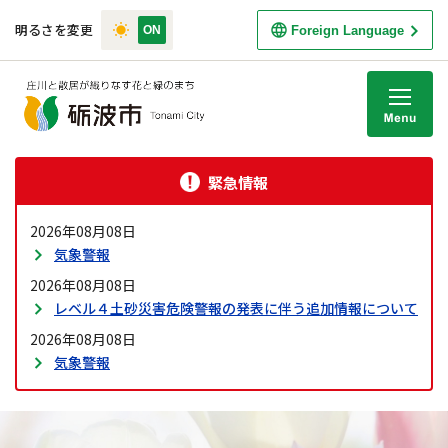
明るさを変更
Foreign Language
M
緊急情報
2026年08月08日
気象警報
2026年08月08日
レベル４土砂災害危険警報の発表に伴う追加情報について
2026年08月08日
気象警報