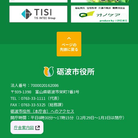
ページの
先頭に戻る
法人番号：7000020162086
〒939-1398 富山県砺波市栄町7番3号
TEL：0763-33-1111（代表）
FAX：0763-33-5325（総務課）
砺波市役所（本庁舎）へのアクセス
開庁時間：平日8時30分〜17時15分（12月29日〜1月3日は閉庁）
庁舎案内図