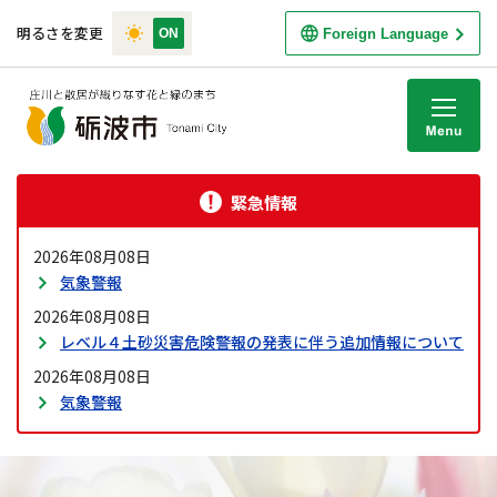
明るさを変更
Foreign Language
M
緊急情報
2026年08月08日
気象警報
2026年08月08日
レベル４土砂災害危険警報の発表に伴う追加情報について
2026年08月08日
気象警報