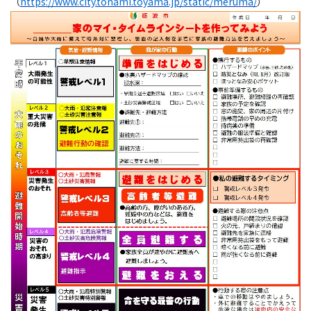
（
https://www.city.tonami.toyama.jp/static/meruma/
）