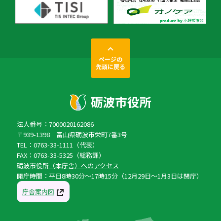
ページの
先頭に戻る
法人番号：7000020162086
〒939-1398 富山県砺波市栄町7番3号
TEL：0763-33-1111（代表）
FAX：0763-33-5325（総務課）
砺波市役所（本庁舎）へのアクセス
開庁時間：平日8時30分〜17時15分（12月29日〜1月3日は閉庁）
庁舎案内図