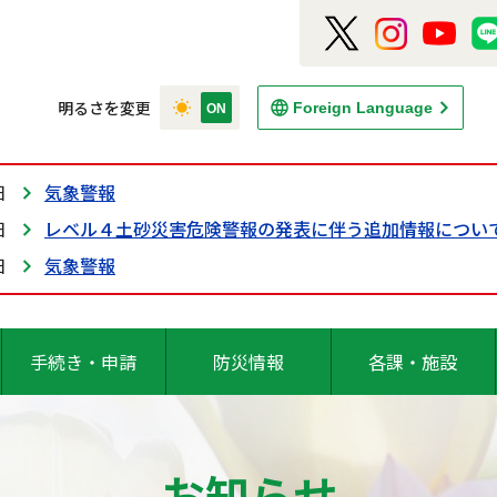
明るさを変更
Foreign Language
日
気象警報
日
レベル４土砂災害危険警報の発表に伴う追加情報につい
日
気象警報
手続き・申請
防災情報
各課・施設
お知らせ