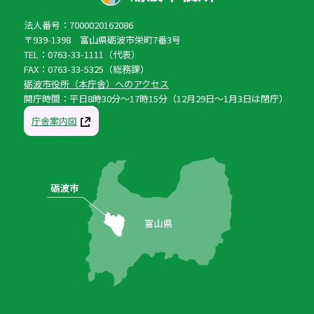
法人番号：7000020162086
〒939-1398 富山県砺波市栄町7番3号
TEL：0763-33-1111（代表）
FAX：0763-33-5325（総務課）
砺波市役所（本庁舎）へのアクセス
開庁時間：平日8時30分〜17時15分（12月29日〜1月3日は閉庁）
庁舎案内図