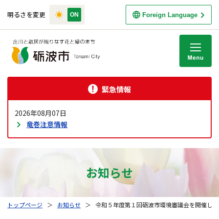
明るさを変更
Foreign Language
M
緊急情報
2026年08月07日
竜巻注意情報
お知らせ
トップページ
＞
お知らせ
＞
令和５年度第１回砺波市環境審議会を開催しま