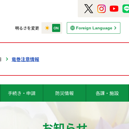
明るさを変更
Foreign Language
日
竜巻注意情報
手続き・申請
防災情報
各課・施設
お知らせ