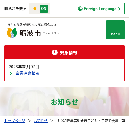
明るさを変更
Foreign Language
M
緊急情報
2026年08月07日
竜巻注意情報
お知らせ
トップページ
＞
お知らせ
＞
「令和元年度砺波市子ども・子育て会議（第３