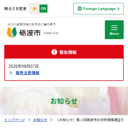
明るさを変更
Foreign Language
M
緊急情報
2026年08月07日
竜巻注意情報
お知らせ
トップページ
＞
お知らせ
＞
［お知らせ］第１回砺波市立学校規模適正化検