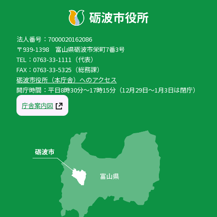
法人番号：7000020162086
〒939-1398 富山県砺波市栄町7番3号
TEL：0763-33-1111（代表）
FAX：0763-33-5325（総務課）
砺波市役所（本庁舎）へのアクセス
開庁時間：平日8時30分〜17時15分（12月29日〜1月3日は閉庁）
庁舎案内図