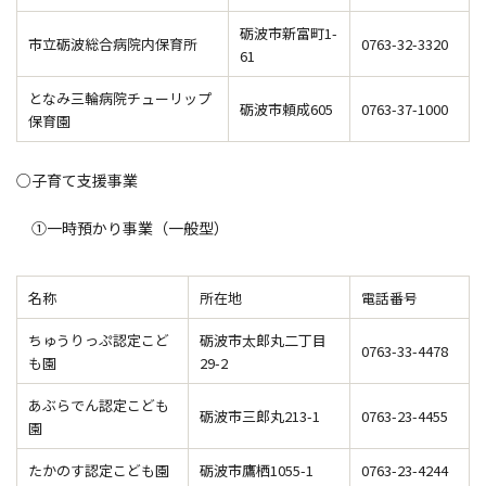
砺波市新富町1-
市立砺波総合病院内保育所
0763-32-3320
61
となみ三輪病院チューリップ
砺波市頼成605
0763-37-1000
保育園
○子育て支援事業
①一時預かり事業（一般型）
名称
所在地
電話番号
ちゅうりっぷ認定こど
砺波市太郎丸二丁目
0763-33-4478
も園
29-2
あぶらでん認定こども
砺波市三郎丸213-1
0763-23-4455
園
たかのす認定こども園
砺波市鷹栖1055-1
0763-23-4244