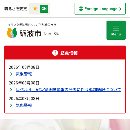
明るさを変更
Foreign Language
M
緊急情報
2026年08月08日
気象警報
2026年08月08日
レベル４土砂災害危険警報の発表に伴う追加情報について
2026年08月08日
気象警報