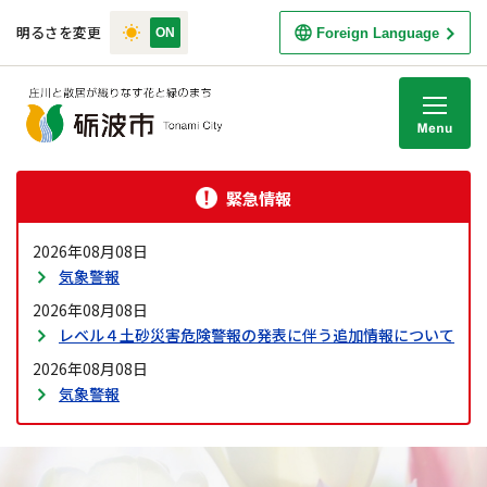
明るさを変更
Foreign Language
M
緊急情報
2026年08月08日
気象警報
2026年08月08日
レベル４土砂災害危険警報の発表に伴う追加情報について
2026年08月08日
気象警報