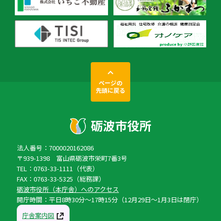
ページの
先頭に戻る
法人番号：7000020162086
〒939-1398 富山県砺波市栄町7番3号
TEL：0763-33-1111（代表）
FAX：0763-33-5325（総務課）
砺波市役所（本庁舎）へのアクセス
開庁時間：平日8時30分〜17時15分（12月29日〜1月3日は閉庁）
庁舎案内図