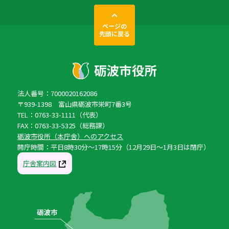
ページの
先頭に戻る
法人番号：7000020162086
〒939-1398 富山県砺波市栄町7番3号
TEL：0763-33-1111（代表）
FAX：0763-33-5325（総務課）
砺波市役所（本庁舎）へのアクセス
開庁時間：平日8時30分〜17時15分（12月29日〜1月3日は閉庁）
庁舎案内図