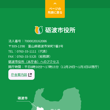
ページの
先頭に戻る
法人番号：7000020162086
〒939-1398 富山県砺波市栄町7番3号
TEL：0763-33-1111（代表）
FAX：0763-33-5325（総務課）
砺波市役所（本庁舎）へのアクセス
開庁時間：平日8時30分〜17時15分（12月29日〜1月3日は閉庁）
庁舎案内図