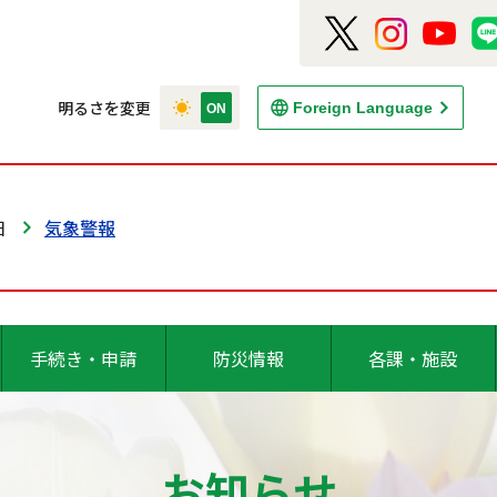
明るさを変更
Foreign Language
日
気象警報
手続き・申請
防災情報
各課・施設
お知らせ