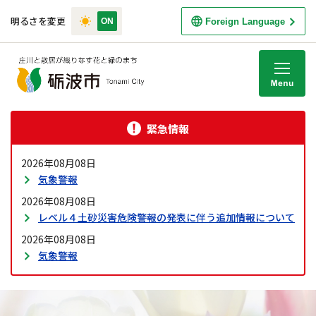
明るさを変更
Foreign Language
M
緊急情報
2026年08月08日
気象警報
2026年08月08日
レベル４土砂災害危険警報の発表に伴う追加情報について
2026年08月08日
気象警報