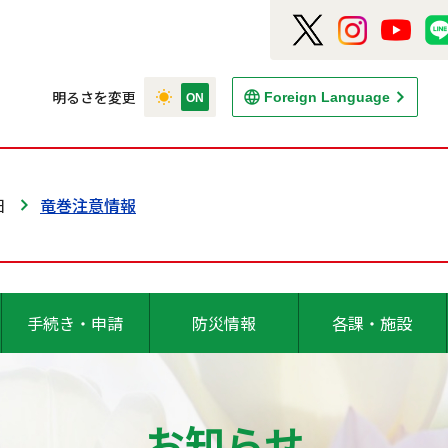
明るさを変更
Foreign Language
日
竜巻注意情報
手続き・申請
防災情報
各課・施設
お知らせ