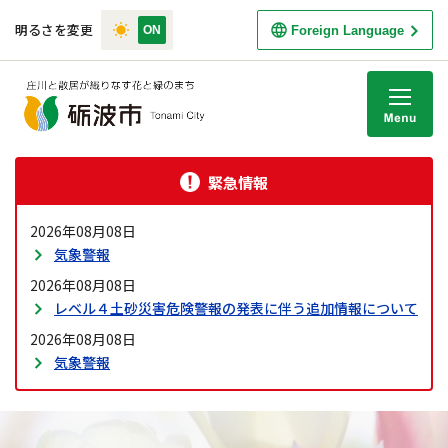
明るさを変更
Foreign Language
M
緊急情報
2026年08月08日
気象警報
2026年08月08日
レベル４土砂災害危険警報の発表に伴う追加情報について
2026年08月08日
気象警報