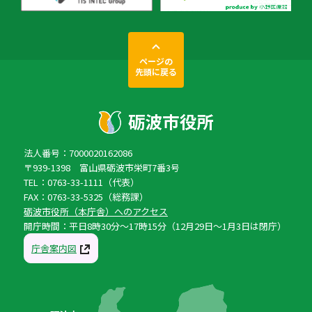
ページの
先頭に戻る
法人番号：7000020162086
〒939-1398 富山県砺波市栄町7番3号
TEL：0763-33-1111（代表）
FAX：0763-33-5325（総務課）
砺波市役所（本庁舎）へのアクセス
開庁時間：平日8時30分〜17時15分（12月29日〜1月3日は閉庁）
庁舎案内図