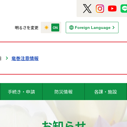
明るさを変更
Foreign Language
日
竜巻注意情報
手続き・申請
防災情報
各課・施設
お知らせ