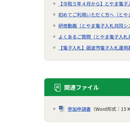
【令和５年４月から】とやま電子
初めてご利用いただく方へ（とや
研修動画（とやま電子入札共同シ
よくあるご質問（とやま電子入札
【電子入札】砺波市電子入札運用
関連ファイル
参加申請書
（Word形式：15 