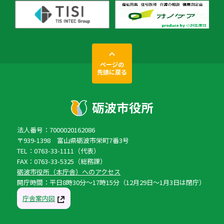
ページの
先頭に戻る
法人番号：7000020162086
〒939-1398 富山県砺波市栄町7番3号
TEL：0763-33-1111（代表）
FAX：0763-33-5325（総務課）
砺波市役所（本庁舎）へのアクセス
開庁時間：平日8時30分〜17時15分（12月29日〜1月3日は閉庁）
庁舎案内図