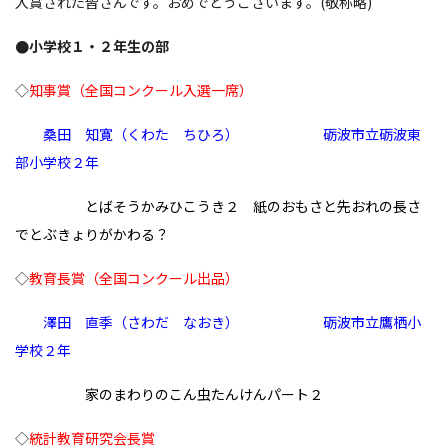
入賞された皆さんです。おめでとうございます。(敬称略)
●小学校１・２年生の部
◇
知事賞（全国コンクール入選一席）
桑田 知寛（くわた ちひろ）
砺波市立砺波東
部小学校２
年
とばそうかみひこうき２ 紙のおもさと先おれの長さ
でとぶきょりがかわる？
◇
教育長賞（全国コンクール出品）
澤田 直季（
さわだ なおき）
砺波市立鷹栖小
学校２
年
家のまわりのこん虫たんけんパート２
◇
統計教育研究会長賞