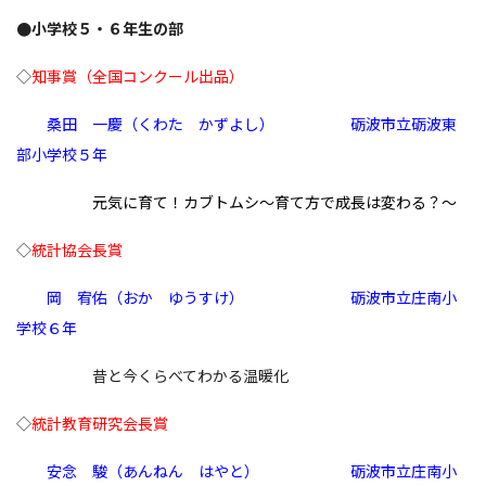
●小学校５・６年生の部
◇
知事賞（全国コンクール出品）
桑田 一慶（くわた かずよし）
砺波市立砺波東
部小学校５
年
元気に育て！カブトムシ～育て方で成長は変わる？～
◇
統計協会長賞
岡 宥佑（おか ゆうすけ） 砺波市立庄南小
学校６年
昔と今くらべてわかる温暖化
◇
統計教育研究会長賞
安念 駿（
あんねん はやと）
砺波市立庄南小