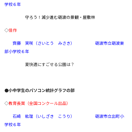
学校６
年
守ろう！減少進む砺波の景観・屋敷林
◇
佳作
齊藤 実咲（さいとう みさき）
砺波市立砺波東
部小学校６
年
夏快適にすごせる公園は？
●小中学生のパソコン統計グラフの部
◇
教育長賞（全国コンクール出品）
石崎 紘理（いしざき こうり） 砺波市立出町小
学校６年