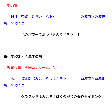
◇
努力賞
村井 奈緒（むらい なお） 砺波市立砺波東
部小学校２年
色のパワーであつさをのりきろう！！
●小学校３・４年生の部
◇
教育長賞
（全国コンクール出品）
水戸
椋太郎（みと りょうたろう）
砺波市立砺波北
部小学校４
年
グラフからよみとる！ぼくの野菜の豊作タイミング