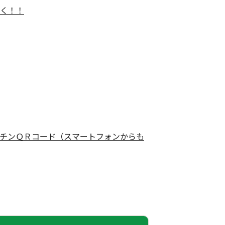
く！！
チンＱＲコード（スマートフォンからも