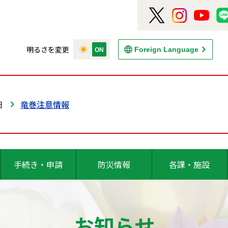
明るさを変更
Foreign Language
日
竜巻注意情報
手続き・申請
防災情報
各課・施設
お知らせ