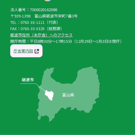
法人番号：7000020162086
〒939-1398 富山県砺波市栄町7番3号
TEL：0763-33-1111（代表）
FAX：0763-33-5325（総務課）
砺波市役所（本庁舎）へのアクセス
開庁時間：平日8時30分〜17時15分（12月29日〜1月3日は閉庁）
庁舎案内図