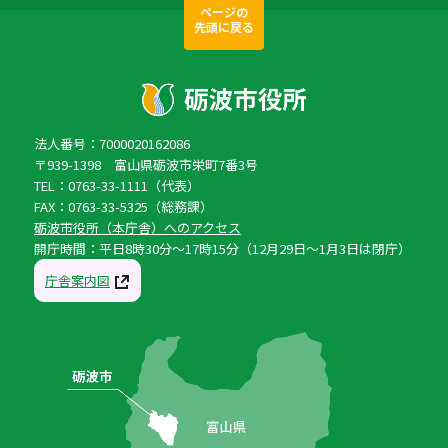
ページの
先頭に戻る
法人番号：7000020162086
〒939-1398 富山県砺波市栄町7番3号
TEL：0763-33-1111（代表）
FAX：0763-33-5325（総務課）
砺波市役所（本庁舎）へのアクセス
開庁時間：平日8時30分〜17時15分（12月29日〜1月3日は閉庁）
庁舎案内図