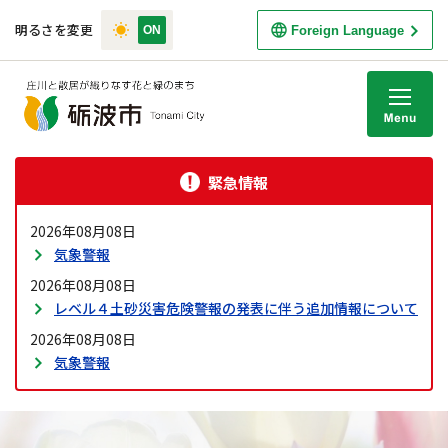
明るさを変更
Foreign Language
M
緊急情報
2026年08月08日
気象警報
2026年08月08日
レベル４土砂災害危険警報の発表に伴う追加情報について
2026年08月08日
気象警報