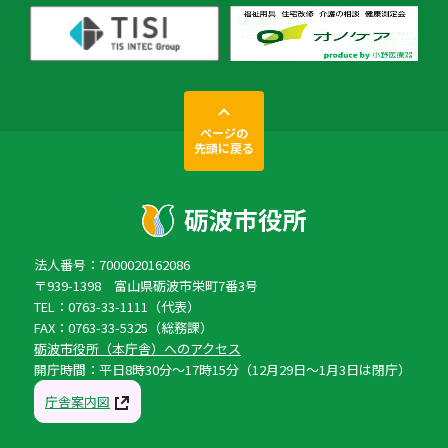
ページの
先頭に戻る
法人番号：7000020162086
〒939-1398 富山県砺波市栄町7番3号
TEL：0763-33-1111（代表）
FAX：0763-33-5325（総務課）
砺波市役所（本庁舎）へのアクセス
開庁時間：平日8時30分〜17時15分（12月29日〜1月3日は閉庁）
庁舎案内図