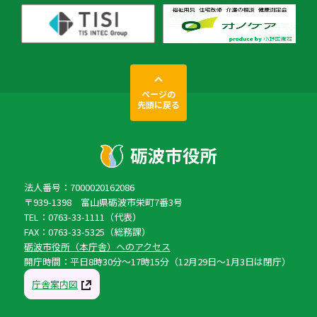
ページの
先頭に戻る
法人番号：7000020162086
〒939-1398 富山県砺波市栄町7番3号
TEL：0763-33-1111（代表）
FAX：0763-33-5325（総務課）
砺波市役所（本庁舎）へのアクセス
開庁時間：平日8時30分〜17時15分（12月29日〜1月3日は閉庁）
庁舎案内図