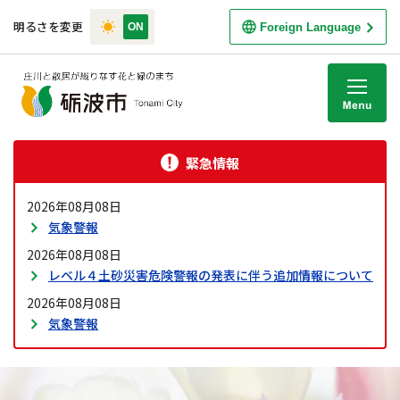
明るさを変更
Foreign Language
M
緊急情報
2026年08月08日
気象警報
2026年08月08日
レベル４土砂災害危険警報の発表に伴う追加情報について
2026年08月08日
気象警報