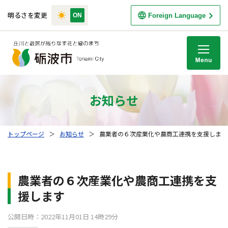
明るさを変更
Foreign Language
M
お知らせ
トップページ
＞
お知らせ
＞
農業者の６次産業化や農商工連携を支援します
農業者の６次産業化や農商工連携を支
援します
公開日時：2022年11月01日 14時29分