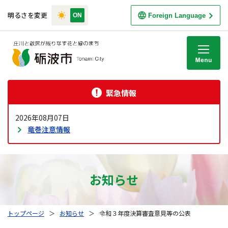
明るさを変更
Foreign Language
M
緊急情報
2026年08月07日
竜巻注意情報
お知らせ
トップページ
＞
お知らせ
＞
令和３年度決算審査意見等の公表