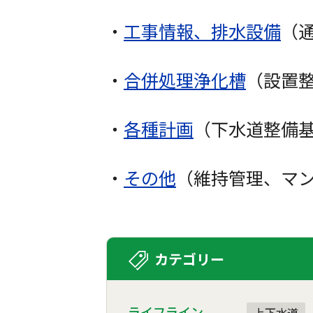
・
工事情報、排水設備
（
・
合併処理浄化槽
（設置
・
各種計画
（下水道整備
・
その他
（維持管理、マ
カテゴリー
ライフライン
上下水道