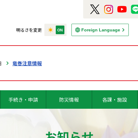
明るさを変更
Foreign Language
日
竜巻注意情報
手続き・申請
防災情報
各課・施設
お知らせ