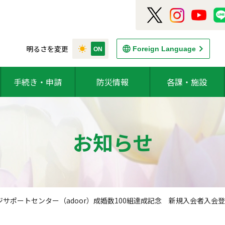
明るさを変更
Foreign Language
手続き・申請
防災情報
各課・施設
お知らせ
サポートセンター（adoor）成婚数100組達成記念 新規入会者入会登