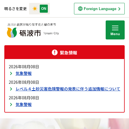
明るさを変更
Foreign Language
M
緊急情報
2026年08月08日
気象警報
2026年08月08日
レベル４土砂災害危険警報の発表に伴う追加情報について
2026年08月08日
気象警報