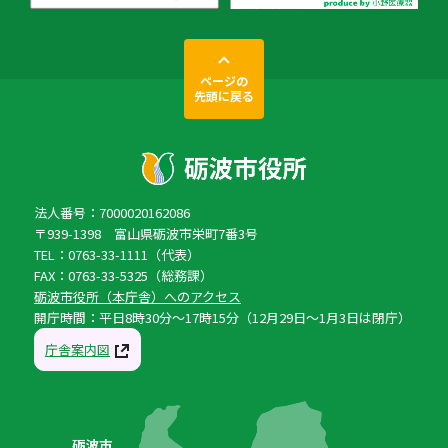
ページの
先頭に戻る
法人番号：7000020162086
〒939-1398 富山県砺波市栄町7番3号
TEL：0763-33-1111（代表）
FAX：0763-33-5325（総務課）
砺波市役所（本庁舎）へのアクセス
開庁時間：平日8時30分〜17時15分（12月29日〜1月3日は閉庁）
庁舎案内図