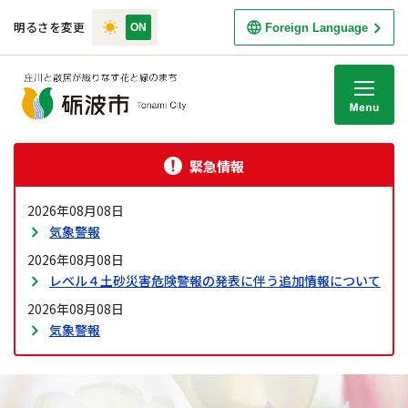
明るさを変更
Foreign Language
M
緊急情報
2026年08月08日
気象警報
2026年08月08日
レベル４土砂災害危険警報の発表に伴う追加情報について
2026年08月08日
気象警報