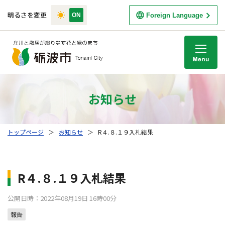
明るさを変更
Foreign Language
M
お知らせ
トップページ
＞
お知らせ
＞
R４.８.１９入札結果
R４.８.１９入札結果
公開日時：2022年08月19日 16時00分
報告