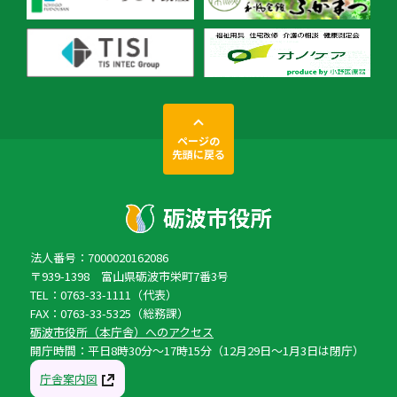
ページの
先頭に戻る
法人番号：7000020162086
〒939-1398 富山県砺波市栄町7番3号
TEL：0763-33-1111（代表）
FAX：0763-33-5325（総務課）
砺波市役所（本庁舎）へのアクセス
開庁時間：平日8時30分〜17時15分（12月29日〜1月3日は閉庁）
庁舎案内図