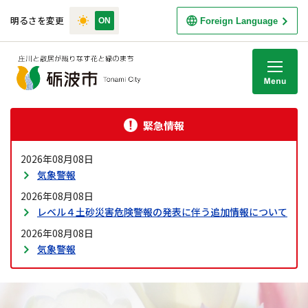
明るさを変更
Foreign Language
M
緊急情報
2026年08月08日
気象警報
2026年08月08日
レベル４土砂災害危険警報の発表に伴う追加情報について
2026年08月08日
気象警報