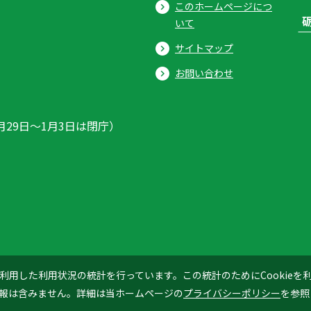
このホームページにつ
いて
サイトマップ
お問い合わせ
月29日〜1月3日は閉庁）
ics」を利用した利用状況の統計を行っています。この統計のためにCookie
© 2026 Tonami City
報は含みません。詳細は当ホームページの
プライバシーポリシー
を参照