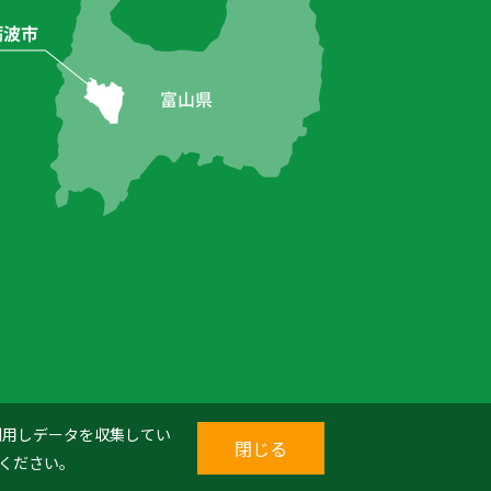
を利用しデータを収集してい
閉じる
ください。