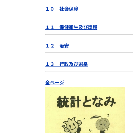
１０ 社会保障
１１ 保健衛生及び環境
１２ 治安
１３ 行政及び選挙
全ページ