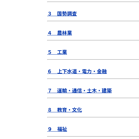
３ 国勢調査
４ 農林業
５ 工業
６ 上下水道・電力・金融
７ 運輸・通信・土木・建築
８ 教育・文化
９ 福祉