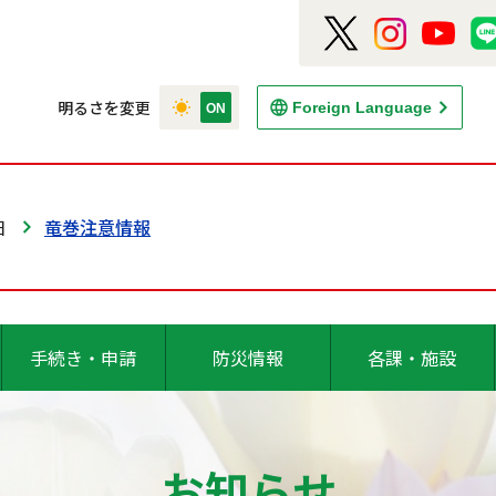
明るさを変更
Foreign Language
日
竜巻注意情報
手続き・申請
防災情報
各課・施設
お知らせ