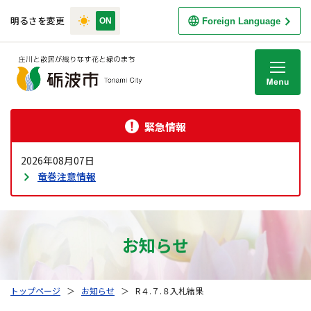
明るさを変更
Foreign Language
M
緊急情報
2026年08月07日
竜巻注意情報
お知らせ
トップページ
＞
お知らせ
＞
R４.７.８入札結果