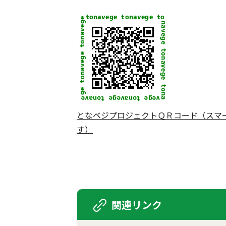
となベジプロジェクトＱＲコード（スマ
す）
関連リンク