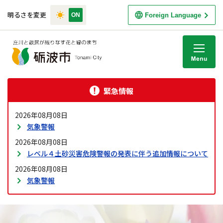
明るさを変更
Foreign Language
M
緊急情報
2026年08月08日
気象警報
2026年08月08日
レベル４土砂災害危険警報の発表に伴う追加情報について
2026年08月08日
気象警報