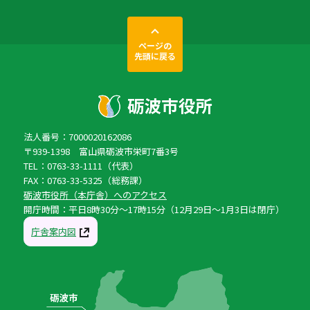
ページの
先頭に戻る
法人番号：7000020162086
〒939-1398 富山県砺波市栄町7番3号
TEL：0763-33-1111（代表）
FAX：0763-33-5325（総務課）
砺波市役所（本庁舎）へのアクセス
開庁時間：平日8時30分〜17時15分（12月29日〜1月3日は閉庁）
庁舎案内図