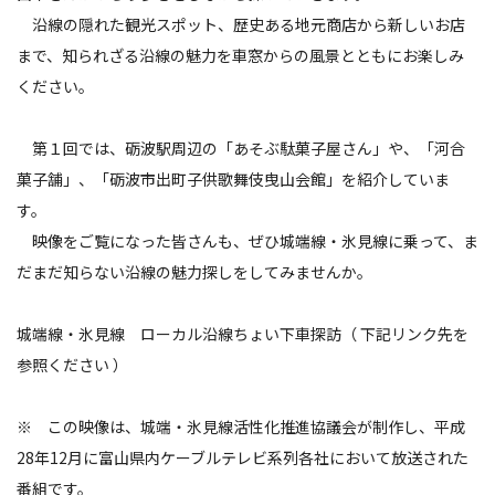
沿線の隠れた観光スポット、歴史ある地元商店から新しいお店
まで、知られざる沿線の魅力を車窓からの風景とともにお楽しみ
ください。
第１回では、砺波駅周辺の「あそぶ駄菓子屋さん」や、「河合
菓子舗」、「砺波市出町子供歌舞伎曳山会館」を紹介していま
す。
映像をご覧になった皆さんも、ぜひ城端線・氷見線に乗って、ま
だまだ知らない沿線の魅力探しをしてみませんか。
城端線・氷見線 ローカル沿線ちょい下車探訪（ 下記リンク先を
参照ください ）
※ この映像は、城端・氷見線活性化推進協議会が制作し、平成
28年12月に富山県内ケーブルテレビ系列各社において放送された
番組です。