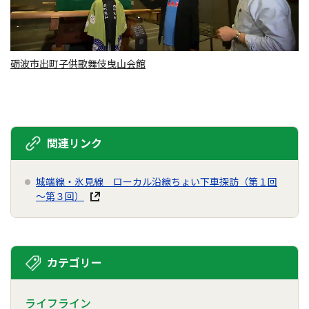
砺波市出町子供歌舞伎曳山会館
関連リンク
城端線・氷見線 ローカル沿線ちょい下車探訪（第１回
～第３回）
カテゴリー
ライフライン