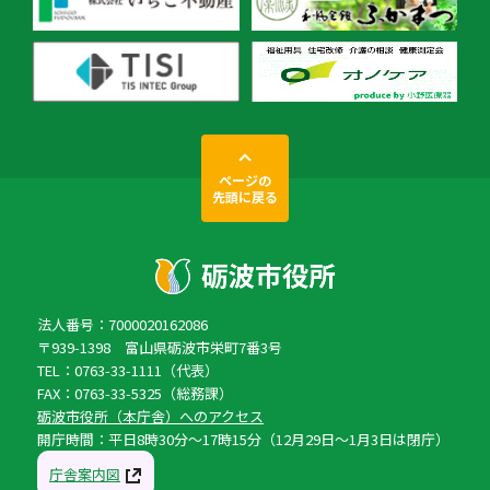
ページの
先頭に戻る
法人番号：7000020162086
〒939-1398 富山県砺波市栄町7番3号
TEL：0763-33-1111（代表）
FAX：0763-33-5325（総務課）
砺波市役所（本庁舎）へのアクセス
開庁時間：平日8時30分〜17時15分（12月29日〜1月3日は閉庁）
庁舎案内図