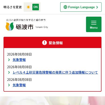
明るさを変更
Foreign Language
M
緊急情報
2026年08月08日
気象警報
2026年08月08日
レベル４土砂災害危険警報の発表に伴う追加情報について
2026年08月08日
気象警報