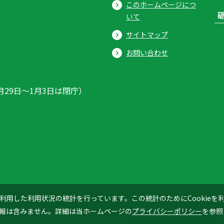
このホームページにつ
いて
サイトマップ
お問い合わせ
月29日〜1月3日は閉庁）
ics」を利用した利用状況の統計を行っています。この統計のためにCookie
© 2026 Tonami City
報は含みません。詳細は当ホームページの
プライバシーポリシー
を参照