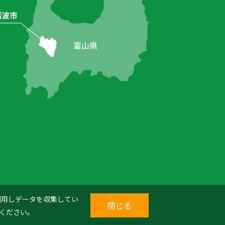
を利用しデータを収集してい
閉じる
ください。