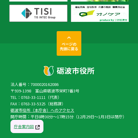
ページの
先頭に戻る
法人番号：7000020162086
〒939-1398 富山県砺波市栄町7番3号
TEL：0763-33-1111（代表）
FAX：0763-33-5325（総務課）
砺波市役所（本庁舎）へのアクセス
開庁時間：平日8時30分〜17時15分（12月29日〜1月3日は閉庁）
庁舎案内図