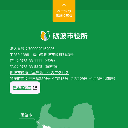
ページの
先頭に戻る
法人番号：7000020162086
〒939-1398 富山県砺波市栄町7番3号
TEL：0763-33-1111（代表）
FAX：0763-33-5325（総務課）
砺波市役所（本庁舎）へのアクセス
開庁時間：平日8時30分〜17時15分（12月29日〜1月3日は閉庁）
庁舎案内図