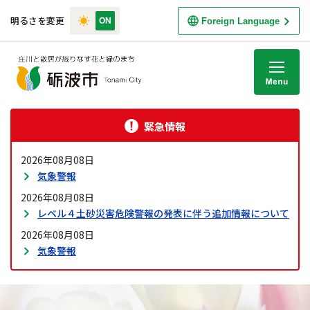
明るさを変更
Foreign Language
M
緊急情報
2026年08月08日
気象警報
2026年08月08日
レベル４土砂災害危険警報の発表に伴う追加情報について
2026年08月08日
気象警報