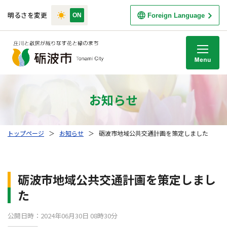
明るさを変更
Foreign Language
M
お知らせ
トップページ
＞
お知らせ
＞
砺波市地域公共交通計画を策定しました
砺波市地域公共交通計画を策定しまし
た
公開日時：2024年06月30日 08時30分