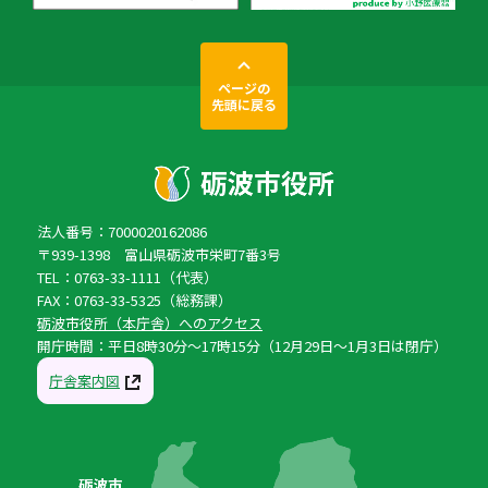
ページの
先頭に戻る
法人番号：7000020162086
〒939-1398 富山県砺波市栄町7番3号
TEL：0763-33-1111（代表）
FAX：0763-33-5325（総務課）
砺波市役所（本庁舎）へのアクセス
開庁時間：平日8時30分〜17時15分（12月29日〜1月3日は閉庁）
庁舎案内図