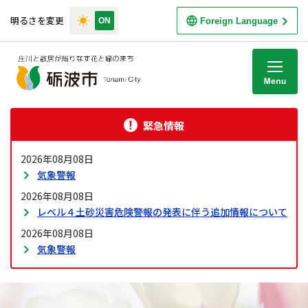
明るさを変更
Foreign Language
M
緊急情報
2026年08月08日
気象警報
2026年08月08日
レベル４土砂災害危険警報の発表に伴う追加情報について
2026年08月08日
気象警報