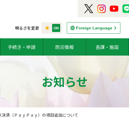
明るさを変更
Foreign Language
手続き・申請
防災情報
各課・施設
お知らせ
ス決済（ＰａｙＰａｙ）の項目追加について