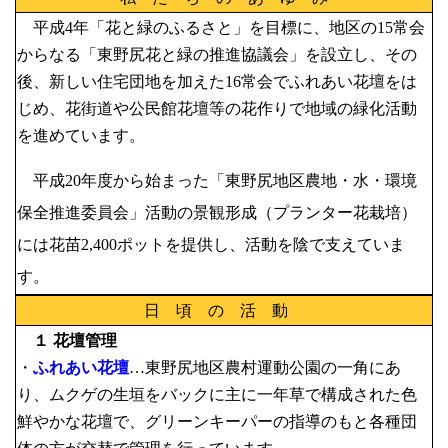
平成4年「花と緑のふるさと」を目標に、地区の15常会
からなる「東野尻花と緑の推進協議会」を設立し、その
後、新しい住宅団地を加えた16常会でふれあい花壇をは
じめ、花街道や公民館花壇等の花作りで地域の緑化活動
を進めています。
平成20年度から始まった「東野尻地区農地・水・環境
保全推進委員会」活動の景観形成（プランター花栽培）
には花苗2,400ポットを提供し、活動を陰で支えていま
す。
日 頃 の 活 動
１ 花壇管理
・
ふれあい花壇
…東野尻地区農村運動公園の一角にあ
り、ムクゲの生垣をバックに主に一年草で構成された色
鮮やかな花壇で、グリーンキーパーの指導のもと各種団