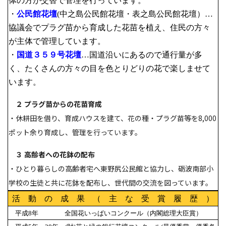
体の方が交替で管理を行っています。
・
公民館花壇
(中之島公民館花壇・表之島公民館花壇）…
協議会でプラグ苗から育成した花苗を植え、住民の方々
が主体で管理しています。
・
国道３５９号花壇
…国道沿いにあるので通行量が多
く、たくさんの方々の目を色とりどりの花で楽しませて
います。
２ プラグ苗からの花苗育成
・休耕田を借り、育成ハウスを建て、花の種・プラグ苗等を8,000
ポット余り育成し、管理を行っています。
３ 高齢者への花鉢の配布
・ひとり暮らしの高齢者宅へ東野尻公民館と協力し、砺波南部小
学校の生徒と共に花鉢を配布し、世代間の交流を図っています。
活 動 の 成 果 （ 主 な 受 賞 履 歴 ）
平成8年 全国花いっぱいコンクール（内閣総理大臣賞）