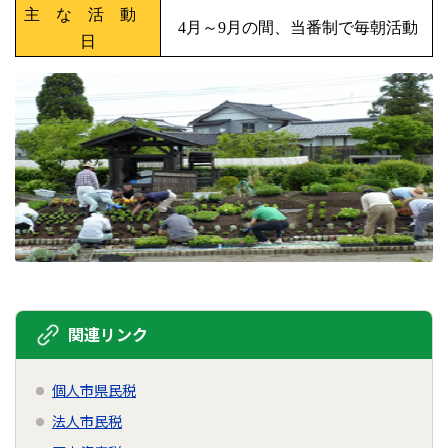
主 な 活 動
4月～9月の間、当番制で毎朝活動
日
関連リンク
個人市県民税
法人市民税