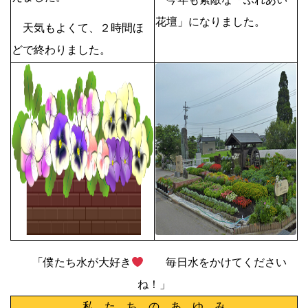
花壇」になりました。
天気もよくて、２時間ほ
どで終わりました。
「僕たち水が大好き
毎日水をかけてください
ね！」
私 た ち の あ ゆ み