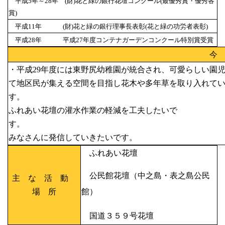
平成5年～28年 (財)花と緑の銀行花壇コンクール(最優秀賞・優秀各
賞)
平成11年 (財)花と緑の銀行理事長表彰(花と緑の功労者表彰)
平成28年 平成27年度コンテナガーデンコンクール特別賞受賞
今
・平成29年度には東野尻幼稚園が統合され、可愛らしい園
て地区民が集える空間を目指し花木や多年草を取り入れて
す
ふれあい花壇の灌水作業の軽減を工夫したいで
す。 ・寄せ植え教
みなさんに発信していきたいです。
ふれあい花壇
公民館花壇（中之島・表之島公民
主 な 活 動
場 所
館）
国道３５９号花壇