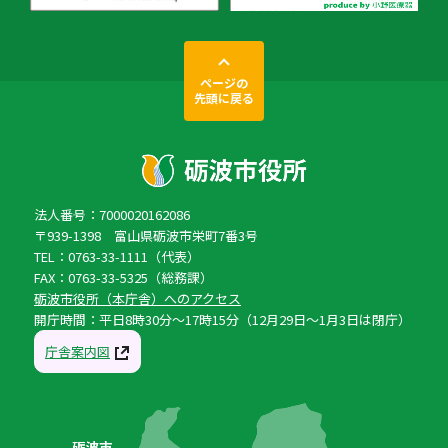
ページの
先頭に戻る
法人番号：7000020162086
〒939-1398 富山県砺波市栄町7番3号
TEL：0763-33-1111（代表）
FAX：0763-33-5325（総務課）
砺波市役所（本庁舎）へのアクセス
開庁時間：平日8時30分〜17時15分（12月29日〜1月3日は閉庁）
庁舎案内図