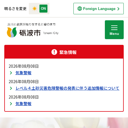
明るさを変更
Foreign Language
M
緊急情報
2026年08月08日
気象警報
2026年08月08日
レベル４土砂災害危険警報の発表に伴う追加情報について
2026年08月08日
気象警報