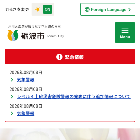
明るさを変更
Foreign Language
M
緊急情報
2026年08月08日
気象警報
2026年08月08日
レベル４土砂災害危険警報の発表に伴う追加情報について
2026年08月08日
気象警報