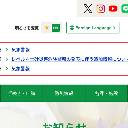
明るさを変更
Foreign Language
日
気象警報
日
レベル４土砂災害危険警報の発表に伴う追加情報につい
日
気象警報
手続き・申請
防災情報
各課・施設
お知らせ