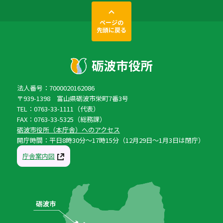
ページの
先頭に戻る
法人番号：7000020162086
〒939-1398 富山県砺波市栄町7番3号
TEL：0763-33-1111（代表）
FAX：0763-33-5325（総務課）
砺波市役所（本庁舎）へのアクセス
開庁時間：平日8時30分〜17時15分（12月29日〜1月3日は閉庁）
庁舎案内図