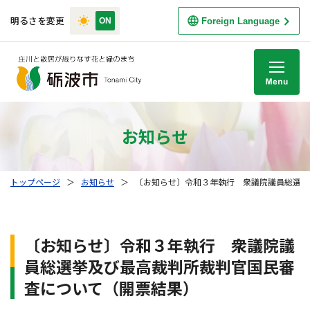
明るさを変更
Foreign Language
M
お知らせ
トップページ
＞
お知らせ
＞
〔お知らせ〕令和３年執行 衆議院議員総選挙
〔お知らせ〕令和３年執行 衆議院議
員総選挙及び最高裁判所裁判官国民審
査について（開票結果）