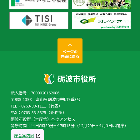
ページの
先頭に戻る
法人番号：7000020162086
〒939-1398 富山県砺波市栄町7番3号
TEL：0763-33-1111（代表）
FAX：0763-33-5325（総務課）
砺波市役所（本庁舎）へのアクセス
開庁時間：平日8時30分〜17時15分（12月29日〜1月3日は閉庁）
庁舎案内図