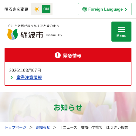
明るさを変更
Foreign Language
M
緊急情報
2026年08月07日
竜巻注意情報
お知らせ
トップページ
＞
お知らせ
＞
［ニュース］鷹栖小学校で「ぼうさい授業」が