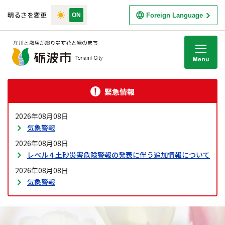
明るさを変更
Foreign Language
M
緊急情報
2026年08月08日
気象警報
2026年08月08日
レベル４土砂災害危険警報の発表に伴う追加情報について
2026年08月08日
気象警報